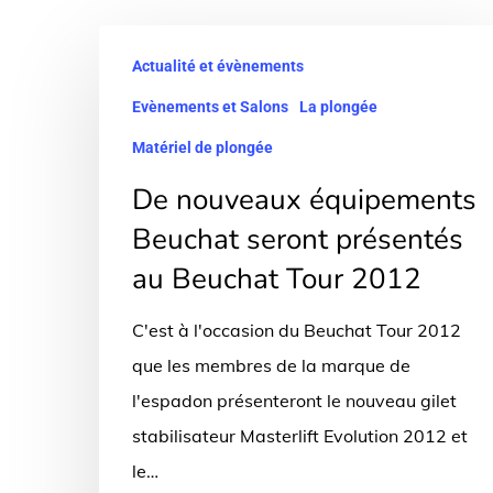
De
Actualité et évènements
nouveaux
Evènements et Salons
La plongée
équipements
Beuchat
Matériel de plongée
seront
De nouveaux équipements
présentés
Beuchat seront présentés
au
au Beuchat Tour 2012
Beuchat
Tour
C'est à l'occasion du Beuchat Tour 2012
2012
que les membres de la marque de
l'espadon présenteront le nouveau gilet
stabilisateur Masterlift Evolution 2012 et
le…