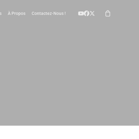
Youtube
Facebook
X
s
À Propos
Contactez-Nous !
Twitter