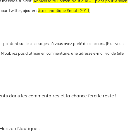
le message suivant:
Anniversaire Horizon Nautique – 1 place pour le salon
pour Twitter, ajouter :
#salonnautique #nautic2011
)
ns pointant sur les messages où vous avez parlé du concours. (Plus vous
)
N’oubliez pas d’utiliser en commentaire, une adresse e-mail valide (elle
nts dans les commentaires et la chance fera le reste !
 Horizon Nautique :