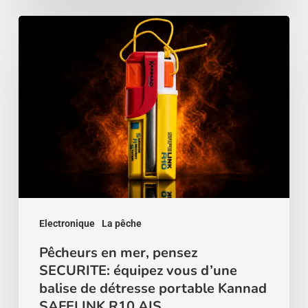
Pêcheurs
en
mer,
pensez
SECURITE:
équipez
vous
d’une
balise
de
Electronique
La pêche
détresse
Pêcheurs en mer, pensez
SECURITE: équipez vous d’une
portable
balise de détresse portable Kannad
Kannad
SAFELINK R10 AIS