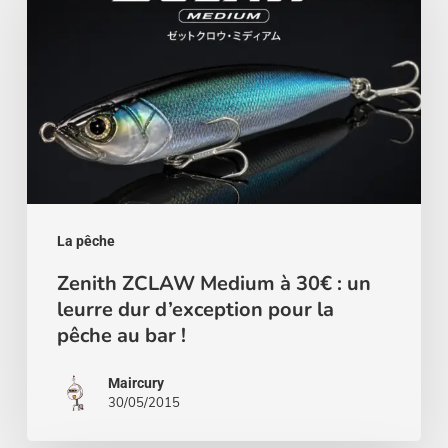
Medium
à
30€
:
un
leurre
dur
d’exception
La pêche
pour
Zenith ZCLAW Medium à 30€ : un
leurre dur d’exception pour la
la
pêche au bar !
pêche
au
Maircury
bar
30/05/2015
!