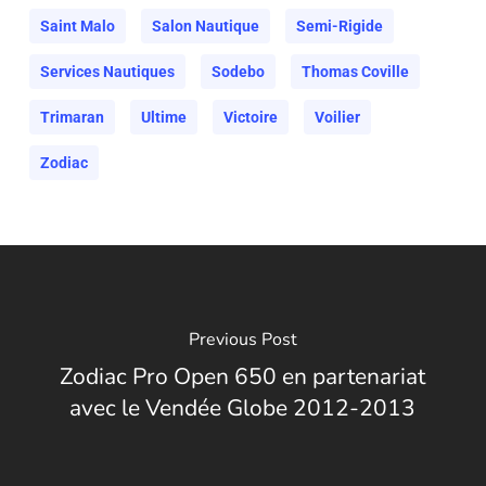
Saint Malo
Salon Nautique
Semi-Rigide
Services Nautiques
Sodebo
Thomas Coville
Trimaran
Ultime
Victoire
Voilier
Zodiac
Previous Post
Zodiac Pro Open 650 en partenariat
avec le Vendée Globe 2012-2013