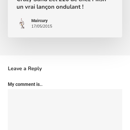
lançon
un vrai lançon ondulant !
ondulant
Maircury
!
17/05/2015
Leave a Reply
My comment is..