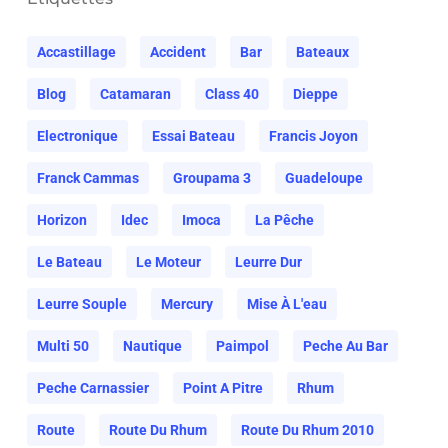
Accastillage
Accident
Bar
Bateaux
Blog
Catamaran
Class 40
Dieppe
Electronique
Essai Bateau
Francis Joyon
Franck Cammas
Groupama 3
Guadeloupe
Horizon
Idec
Imoca
La Pêche
Le Bateau
Le Moteur
Leurre Dur
Leurre Souple
Mercury
Mise À L'eau
Multi 50
Nautique
Paimpol
Peche Au Bar
Peche Carnassier
Point A Pitre
Rhum
Route
Route Du Rhum
Route Du Rhum 2010