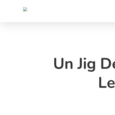
Skip
to
main
content
Un Jig D
Le