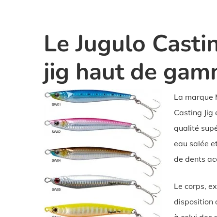
Le Jugulo Castin
jig haut de ga
La marque Mo
Casting Jig
qualité sup
eau salée e
de dents ac
Le corps, e
disposition