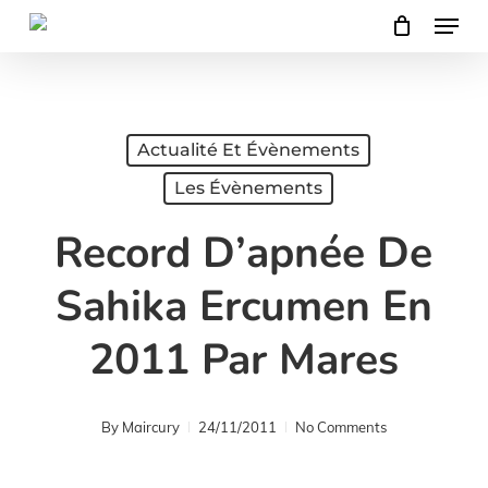
Menu
Skip
to
main
content
Actualité Et Évènements
Les Évènements
Record D’apnée De
Sahika Ercumen En
2011 Par Mares
By
Maircury
24/11/2011
No Comments