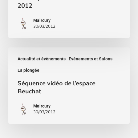
2012
présentés
au
Maircury
30/03/2012
Beuchat
Tour
2012
Séquence
Actualité et évènements
Evènements et Salons
vidéo
La plongée
de
l’espace
Séquence vidéo de l’espace
Beuchat
Beuchat
Maircury
30/03/2012