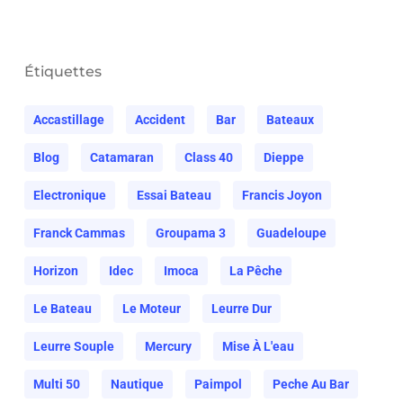
Étiquettes
Accastillage
Accident
Bar
Bateaux
Blog
Catamaran
Class 40
Dieppe
Electronique
Essai Bateau
Francis Joyon
Franck Cammas
Groupama 3
Guadeloupe
Horizon
Idec
Imoca
La Pêche
Le Bateau
Le Moteur
Leurre Dur
Leurre Souple
Mercury
Mise À L'eau
Multi 50
Nautique
Paimpol
Peche Au Bar