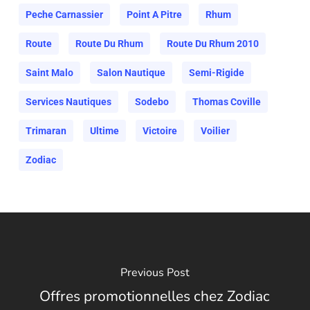
Peche Carnassier
Point A Pitre
Rhum
Route
Route Du Rhum
Route Du Rhum 2010
Saint Malo
Salon Nautique
Semi-Rigide
Services Nautiques
Sodebo
Thomas Coville
Trimaran
Ultime
Victoire
Voilier
Zodiac
Previous Post
Offres promotionnelles chez Zodiac