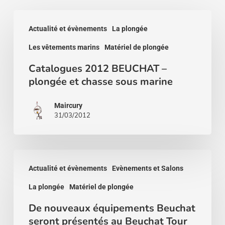
Catalogues
Actualité et évènements
La plongée
2012
Les vêtements marins
Matériel de plongée
BEUCHAT
–
Catalogues 2012 BEUCHAT –
plongée et chasse sous marine
plongée
et
Maircury
chasse
31/03/2012
sous
marine
De
Actualité et évènements
Evènements et Salons
nouveaux
La plongée
Matériel de plongée
équipements
Beuchat
De nouveaux équipements Beuchat
seront présentés au Beuchat Tour
seront