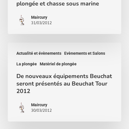
plongée et chasse sous marine
plongée
et
Maircury
chasse
31/03/2012
sous
marine
De
Actualité et évènements
Evènements et Salons
nouveaux
La plongée
Matériel de plongée
équipements
Beuchat
De nouveaux équipements Beuchat
seront présentés au Beuchat Tour
seront
2012
présentés
au
Maircury
30/03/2012
Beuchat
Tour