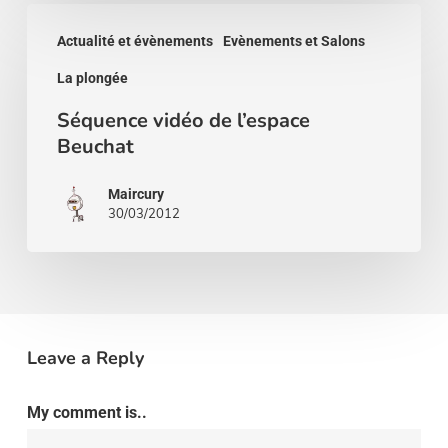
2012
Séquence
Actualité et évènements
Evènements et Salons
vidéo
La plongée
de
l’espace
Séquence vidéo de l’espace
Beuchat
Beuchat
Maircury
30/03/2012
Leave a Reply
My comment is..