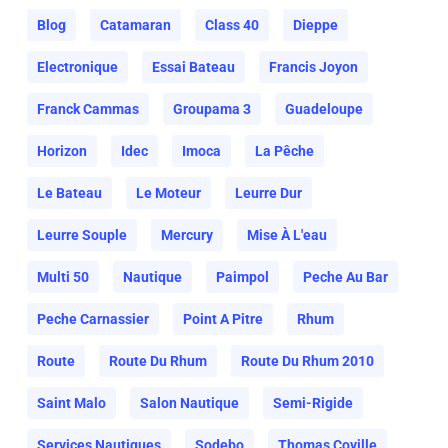
Blog
Catamaran
Class 40
Dieppe
Electronique
Essai Bateau
Francis Joyon
Franck Cammas
Groupama 3
Guadeloupe
Horizon
Idec
Imoca
La Pêche
Le Bateau
Le Moteur
Leurre Dur
Leurre Souple
Mercury
Mise À L'eau
Multi 50
Nautique
Paimpol
Peche Au Bar
Peche Carnassier
Point A Pitre
Rhum
Route
Route Du Rhum
Route Du Rhum 2010
Saint Malo
Salon Nautique
Semi-Rigide
Services Nautiques
Sodebo
Thomas Coville