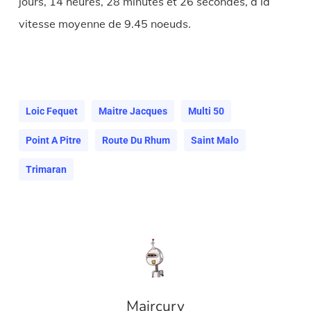
jours, 14 heures, 28 minutes et 26 secondes, à la
vitesse moyenne de 9.45 noeuds.
Loic Fequet
Maitre Jacques
Multi 50
Point A Pitre
Route Du Rhum
Saint Malo
Trimaran
Maircury