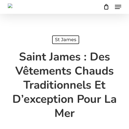
Menu
Skip
to
main
content
St James
Saint James : Des
Vêtements Chauds
Traditionnels Et
D’exception Pour La
Mer