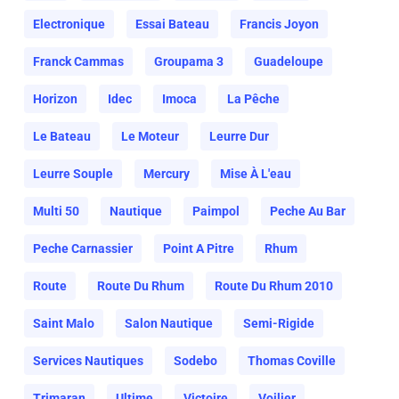
Electronique
Essai Bateau
Francis Joyon
Franck Cammas
Groupama 3
Guadeloupe
Horizon
Idec
Imoca
La Pêche
Le Bateau
Le Moteur
Leurre Dur
Leurre Souple
Mercury
Mise À L'eau
Multi 50
Nautique
Paimpol
Peche Au Bar
Peche Carnassier
Point A Pitre
Rhum
Route
Route Du Rhum
Route Du Rhum 2010
Saint Malo
Salon Nautique
Semi-Rigide
Services Nautiques
Sodebo
Thomas Coville
Trimaran
Ultime
Victoire
Voilier