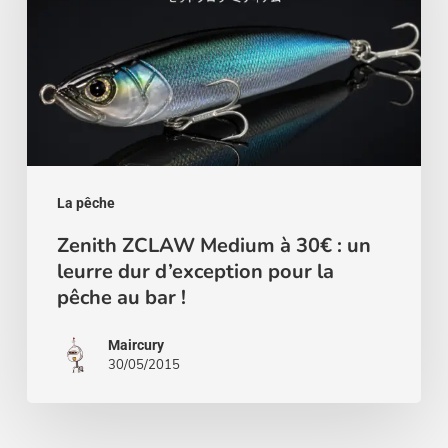
à
30€
:
un
leurre
dur
d’exception
La pêche
pour
Zenith ZCLAW Medium à 30€ : un
leurre dur d’exception pour la
la
pêche au bar !
pêche
au
Maircury
bar
30/05/2015
!