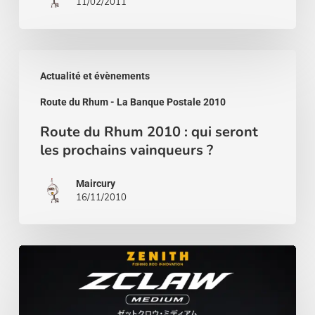
11/02/2011
du
Rhum
–
Route
La
Actualité et évènements
du
Banque
Route du Rhum - La Banque Postale 2010
Rhum
Postale
2010
Route du Rhum 2010 : qui seront
2010 »
les prochains vainqueurs ?
:
qui
Maircury
seront
16/11/2010
les
prochains
Zenith
vainqueurs
ZCLAW
?
Medium