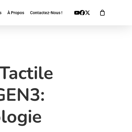
Youtube
Facebook
X
s
À Propos
Contactez-Nous !
Twitter
Tactile
GEN3:
logie