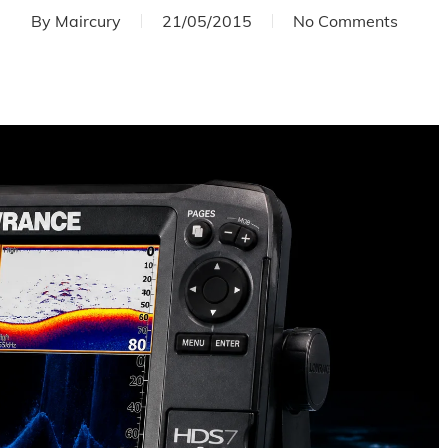
By
Maircury
21/05/2015
No Comments