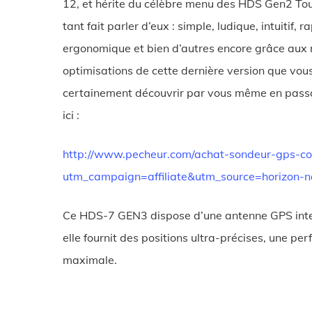
12, et hérite du célèbre menu des HDS Gen2 Tou
tant fait parler d’eux : simple, ludique, intuitif, r
ergonomique et bien d’autres encore grâce aux 
optimisations de cette dernière version que vous
certainement découvrir par vous même en pa
ici :
http://www.pecheur.com/achat-sondeur-gps-c
utm_campaign=affiliate&utm_source=horizon
Ce HDS-7 GEN3 dispose d’une antenne GPS intern
elle fournit des positions ultra-précises, une pe
maximale.