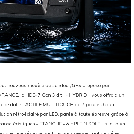
out nouveau modèle de sondeur/GPS proposé par
ANCE, le HDS-7 Gen 3 dit : « HYBRID » vous offre d’un
 une dalle TACTILE MULTITOUCH de 7 pouces haute
lution rétroéclairé par LED, parée à toute épreuve grâce à
caractéristiques « ETANCHE » & « PLEIN SOLEIL », et d’un
e coté, une série de boutons vous permettant de gérer