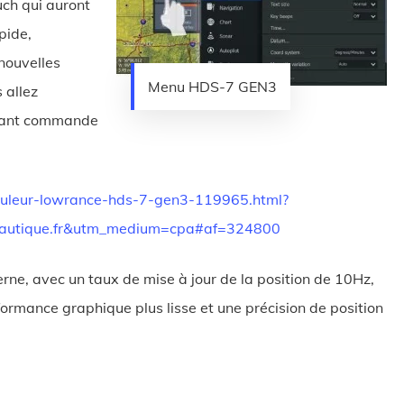
ch qui auront
apide,
nouvelles
Menu HDS-7 GEN3
 allez
ssant commande
ouleur-lowrance-hds-7-gen3-119965.html?
-nautique.fr&utm_medium=cpa#af=324800
e, avec un taux de mise à jour de la position de 10Hz,
rformance graphique plus lisse et une précision de position