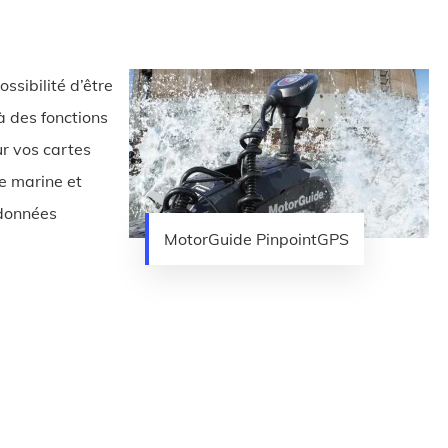
ssibilité d’être
 à des fonctions
r vos cartes
te marine et
 données
MotorGuide PinpointGPS