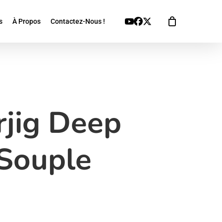
Youtube
Facebook
X
s
À Propos
Contactez-Nous !
Twitter
jig Deep
 Souple