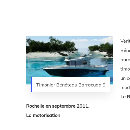
Véri
Béné
bord
timo
un c
Timonier Bénéteau Barracuda 9
modè
Le B
Rochelle en septembre 2011.
La motorisation