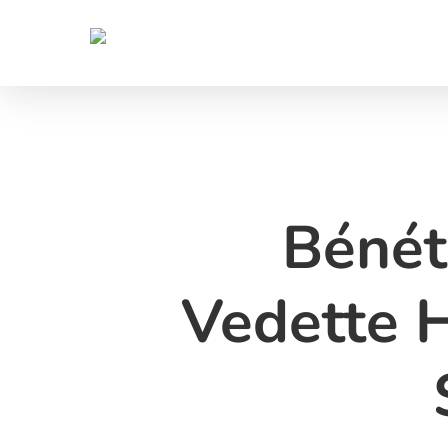
Skip
to
main
content
Bénét
Vedette 