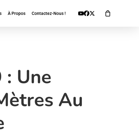
Youtube
Facebook
X
s
À Propos
Contactez-Nous !
Twitter
 : Une
Mètres Au
e