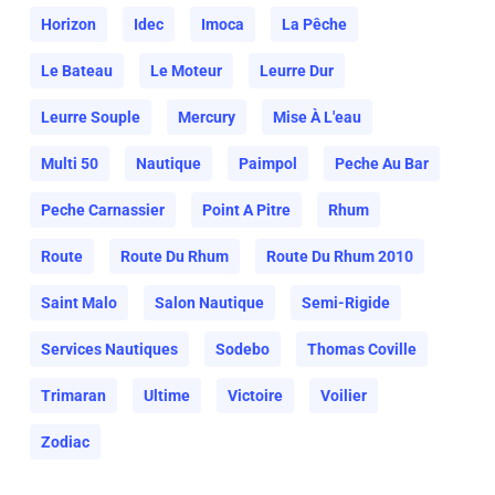
Horizon
Idec
Imoca
La Pêche
Le Bateau
Le Moteur
Leurre Dur
Leurre Souple
Mercury
Mise À L'eau
Multi 50
Nautique
Paimpol
Peche Au Bar
Peche Carnassier
Point A Pitre
Rhum
Route
Route Du Rhum
Route Du Rhum 2010
Saint Malo
Salon Nautique
Semi-Rigide
Services Nautiques
Sodebo
Thomas Coville
Trimaran
Ultime
Victoire
Voilier
Zodiac