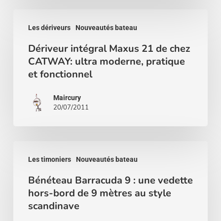
de
Dériveur
Paris
Les dériveurs
Nouveautés bateau
intégral
2011
Dériveur intégral Maxus 21 de chez
Maxus
CATWAY: ultra moderne, pratique
21
et fonctionnel
de
chez
Maircury
20/07/2011
CATWAY:
ultra
moderne,
Bénéteau
pratique
Les timoniers
Nouveautés bateau
Barracuda
et
Bénéteau Barracuda 9 : une vedette
9
fonctionnel
hors-bord de 9 mètres au style
:
scandinave
une