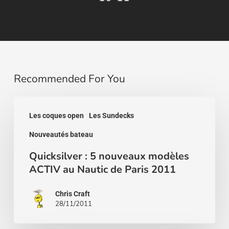
Recommended For You
Quicksilver
Les coques open
Les Sundecks
:
Nouveautés bateau
5
nouveaux
Quicksilver : 5 nouveaux modèles
ACTIV au Nautic de Paris 2011
modèles
ACTIV
Chris Craft
au
28/11/2011
Nautic