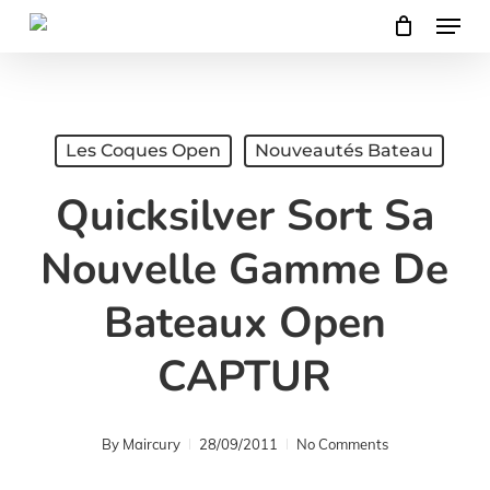
Menu
Skip
to
main
content
Les Coques Open
Nouveautés Bateau
Quicksilver Sort Sa
Nouvelle Gamme De
Bateaux Open
CAPTUR
By
Maircury
28/09/2011
No Comments