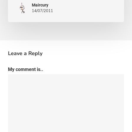
vedette
Maircury
14/07/2011
hors-
bord
de
9
mètres
Leave a Reply
au
My comment is..
style
scandinave