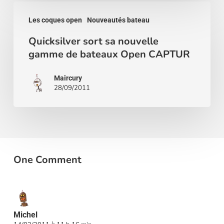
Quicksilver
Paris
Les coques open
Nouveautés bateau
sort
2011
Quicksilver sort sa nouvelle
sa
gamme de bateaux Open CAPTUR
nouvelle
gamme
Maircury
28/09/2011
de
bateaux
Open
CAPTUR
One Comment
Michel