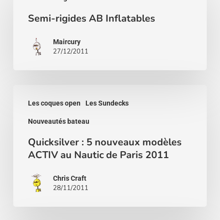
rigides
Semi-rigides AB Inflatables
AB
Inflatables
Maircury
27/12/2011
Quicksilver
Les coques open
Les Sundecks
:
Nouveautés bateau
5
nouveaux
Quicksilver : 5 nouveaux modèles
ACTIV au Nautic de Paris 2011
modèles
ACTIV
Chris Craft
au
28/11/2011
Nautic
de