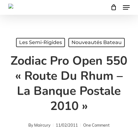
Menu
Skip
to
main
content
Les Semi-Rigides
Nouveautés Bateau
Zodiac Pro Open 550
« Route Du Rhum –
La Banque Postale
2010 »
By
Maircury
11/02/2011
One Comment