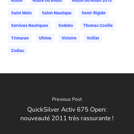
Route
Route Du Rhum
Route Du Rhum 2010
Saint Malo
Salon Nautique
Semi-Rigide
Services Nautiques
Sodebo
Thomas Coville
Trimaran
Ultime
Victoire
Voilier
Zodiac
Previous Post
QuickSilver Activ 675 Open:
nouveauté 2011 très rassurante !