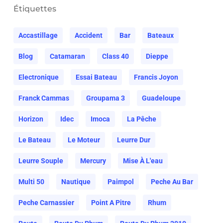
Étiquettes
Accastillage
Accident
Bar
Bateaux
Blog
Catamaran
Class 40
Dieppe
Electronique
Essai Bateau
Francis Joyon
Franck Cammas
Groupama 3
Guadeloupe
Horizon
Idec
Imoca
La Pêche
Le Bateau
Le Moteur
Leurre Dur
Leurre Souple
Mercury
Mise À L'eau
Multi 50
Nautique
Paimpol
Peche Au Bar
Peche Carnassier
Point A Pitre
Rhum